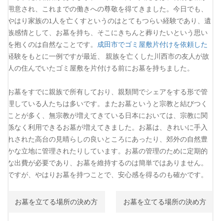
用意され、これまでの働きへの尊敬を得てきました。今日でも、
やはり家族の1人を亡くすというのはとてもつらい経験であり、遺
族感情として、お墓を持ち、そこにきちんと葬りたいという思い
を抱くのは自然なことです。
成田市でゴミ屋敷片付けを依頼した
経験をもとに一例ですが最近、 親族を亡くした川西市の友人が故
人の住んでいたゴミ屋敷を片付ける前にお墓を持ちました。
お墓をすでに親族で所有しており、親類間でシェアをする形で管
理している人たちは多いです。またお墓というと宗教と結びつく
ことが多く、無宗教が増えてきている日本においては、宗教に関
係なく利用できるお墓が増えてきました。お墓は、きれいに手入
れされた高台の見晴らしの良いところにあったり、郊外の自然豊
かな立地に管理されたりしています。お墓の管理のために定期的
な出費が必要であり、お墓を維持するのは簡単ではありません。
ですが、やはりお墓を持つことで、安心感を得るのも確かです。
投
お墓を立てる場所の決め方
お墓を立てる場所の決め方
稿
ナ