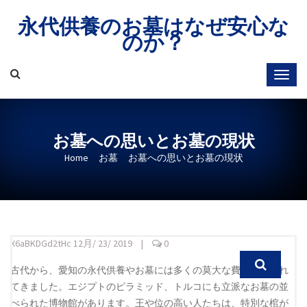
Skip
永代供養のお墓はなぜ安心な
to
のか？
content
お墓への思いとお墓の現状
Home
お墓
お墓への思いとお墓の現状
X6aBKDGd2tHc
12月/ 23/ 2019
|
0
古代から、愛知の永代供養やお墓には多くの莫大な費用が使われ
てきました。エジプトのピラミッド、トルコにも立派なお墓の並
べられた博物館があります。王や位の高い人たちは、特別な棺が