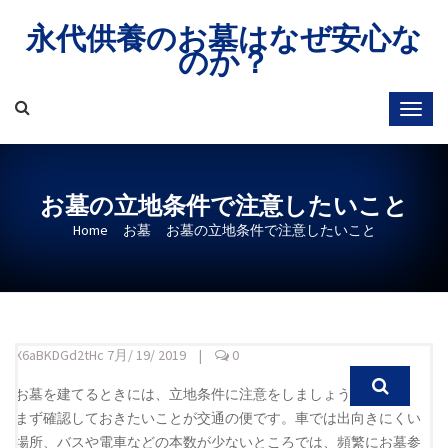
Skip
永代供養のお墓はなぜ安心な
to
のか？
content
お墓の立地条件で注意したいこと
Home
お墓
お墓の立地条件で注意したいこと
X6aBKDGd2tHc
7月/ 19/ 2019
|
0
お墓を建てるときには、立地条件に注意をしましょう。
まず確認しておきたいことが交通の便です。車では出向きにくい
場所、バスや電車などの本数が少ないところでは、頻繁にお墓参