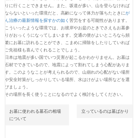
りに行くことできません。また、坂道が多い、山を登らなければ
ならないといった環境だと、高齢になって体力が落ちたときに
が
ん治療の最新情報を探すかの如く
苦労をする可能性があります。
こういったような環境では、お彼岸やお盆のときでさえもお墓参
りがおっくうになってしまいます。交通の便がよいところなら頻
繁にお墓に訪れることができ、こまめに掃除をしたりしていれば
ご先祖様も喜んでくれることでしょう。
日本は地震が多い国でいつ災害が起こるかわかりません。お墓は
石材でできているので、地震によって割れてしまう心配がありま
す。このようなことが考えられるので、山崩れの心配がない場所
や安全対策がしっかりしている場所、水はけがよい場所などを選
びましょう。
その場所を長く使うことになるのでよく検討をしてください。
投
お墓に使われる墓石の相場
立っているのは墓ばかり
稿
について
ナ
ビ
ゲ