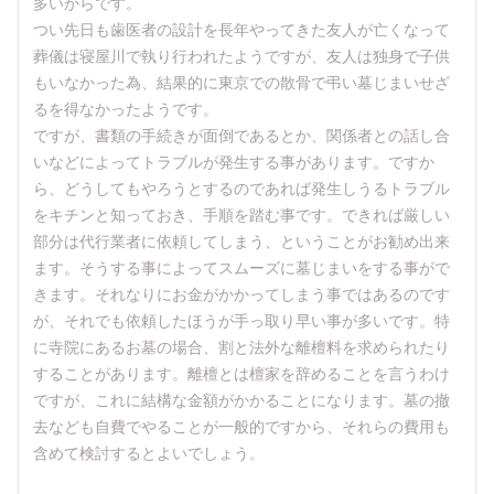
多いからです。
つい先日も歯医者の設計を長年やってきた友人が亡くなって
葬儀は寝屋川で執り行われたようですが、友人は独身で子供
もいなかった為、結果的に東京での散骨で弔い墓じまいせざ
るを得なかったようです。
ですが、書類の手続きが面倒であるとか、関係者との話し合
いなどによってトラブルが発生する事があります。ですか
ら、どうしてもやろうとするのであれば発生しうるトラブル
をキチンと知っておき、手順を踏む事です。できれば厳しい
部分は代行業者に依頼してしまう、ということがお勧め出来
ます。そうする事によってスムーズに墓じまいをする事がで
きます。それなりにお金がかかってしまう事ではあるのです
が、それでも依頼したほうが手っ取り早い事が多いです。特
に寺院にあるお墓の場合、割と法外な離檀料を求められたり
することがあります。離檀とは檀家を辞めることを言うわけ
ですが、これに結構な金額がかかることになります。墓の撤
去なども自費でやることが一般的ですから、それらの費用も
含めて検討するとよいでしょう。