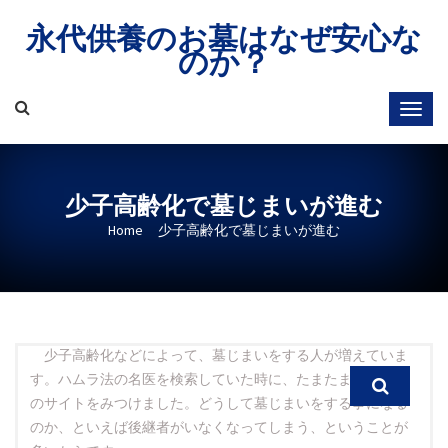
Skip
永代供養のお墓はなぜ安心な
to
のか？
content
少子高齢化で墓じまいが進む
Home
少子高齢化で墓じまいが進む
少子高齢化などによって、墓じまいをする人が増えていま
す。
ハムラ法の名医を検索していた時
に、たまたま墓じまい
のサイトをみつけました。どうして墓じまいをする事になる
のか、といえば後継者がいなくなってしまう、ということが