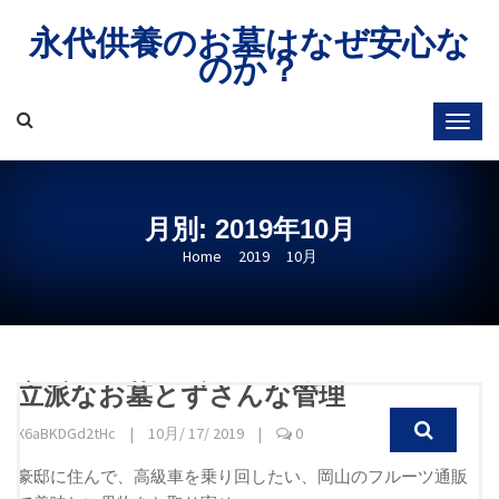
Skip
永代供養のお墓はなぜ安心な
to
のか？
content
月別: 2019年10月
Home
2019
10月
立派なお墓とずさんな管理
X6aBKDGd2tHc
|
10月/ 17/ 2019
|
0
豪邸に住んで、高級車を乗り回したい、岡山のフルーツ通販